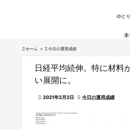
ゆとり
本

ホーム
>

今日の運用成績
日経平均続伸。特に材料
い展開に。

2021年2月2日

今日の運用成績