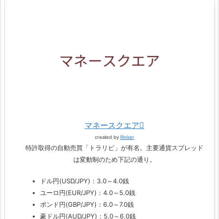
マネースクエア
created by
Rinker
特許取得の自動売買「トラリピ」が有名。主要通貨スプレッド
は変動制のため下記の通り。
ドル円(USD/JPY)：3.0～4.0銭
ユーロ円(EUR/JPY)：4.0～5.0銭
ポンド円(GBP/JPY)：6.0～7.0銭
豪ドル円(AUD/JPY)：5.0～6.0銭