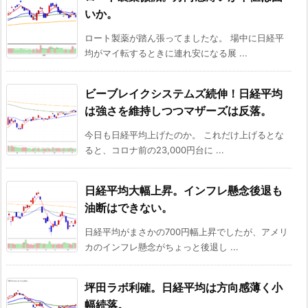
いか。
ロート製薬が踏ん張ってましたな。 場中に日経平
均がマイ転するときに連れ安になる展 ...
ビーブレイクシステムズ続伸！日経平均
は強さを維持しつつマザーズは反落。
今日も日経平均上げたのか。 これだけ上げるとな
ると、コロナ前の23,000円台に ...
日経平均大幅上昇。インフレ懸念後退も
油断はできない。
日経平均がまさかの700円幅上昇でしたが、アメリ
カのインフレ懸念がちょっと後退し ...
坪田ラボ利確。日経平均は方向感薄く小
幅続落。