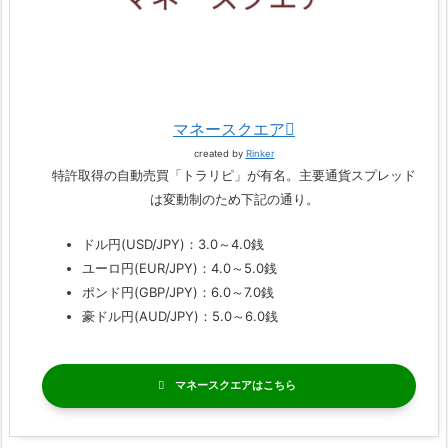
マネースクエア
created by
Rinker
特許取得の自動売買「トラリピ」が有名。主要通貨スプレッド
は変動制のため下記の通り。
ドル円(USD/JPY)：3.0～4.0銭
ユーロ円(EUR/JPY)：4.0～5.0銭
ポンド円(GBP/JPY)：6.0～7.0銭
豪ドル円(AUD/JPY)：5.0～6.0銭
マネースクエア