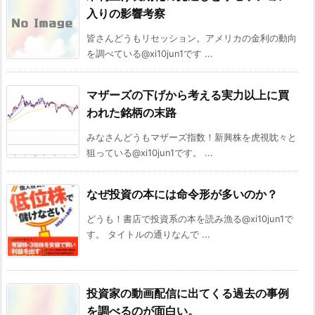
入りの影響考察
皆さんどうもリセッション。アメリカの金利の動向
を調べている@xi10jun1です ...
マザーズの下げから考える実力以上に買
われた銘柄の末路
みなさんどうもマザーズ指数！新興株を虎視眈々と
狙っている@xi10jun1です。 ...
なぜ投資の本には命令形が多いのか？
どうも！書店で投資系の本を読み漁る@xi10jun1で
す。 タイトルの通りなんで ...
投資家の動画配信に出てくる過去の事例
を調べるのが面白い。