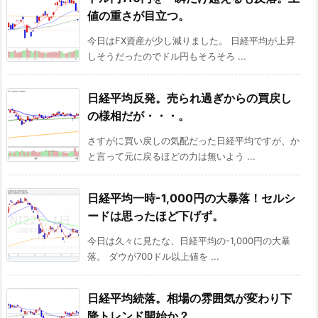
値の重さが目立つ。
今日はFX資産が少し減りました。 日経平均が上昇
しそうだったのでドル円もそろそろ ...
日経平均反発。売られ過ぎからの買戻し
の様相だが・・・。
さすがに買い戻しの気配だった日経平均ですが、か
と言って元に戻るほどの力は無いよう ...
日経平均一時-1,000円の大暴落！セルシ
ードは思ったほど下げず。
今日は久々に見たな、日経平均の-1,000円の大暴
落。 ダウが700ドル以上値を ...
日経平均続落。相場の雰囲気が変わり下
降トレンド開始か？