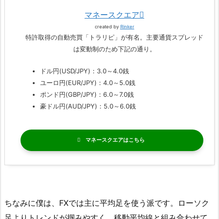
マネースクエア
created by
Rinker
特許取得の自動売買「トラリピ」が有名。主要通貨スプレッド
は変動制のため下記の通り。
ドル円(USD/JPY)：3.0～4.0銭
ユーロ円(EUR/JPY)：4.0～5.0銭
ポンド円(GBP/JPY)：6.0～7.0銭
豪ドル円(AUD/JPY)：5.0～6.0銭
マネースクエア
ちなみに僕は、FXでは主に平均足を使う派です。ローソク
足よりトレンドが掴みやすく、移動平均線と組み合わせて