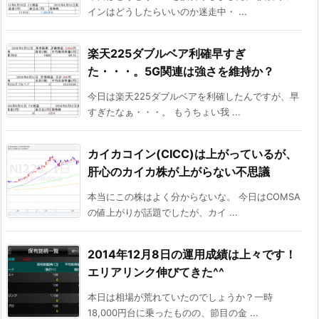
インはどうしたらいいのか迷走中・ ...
楽天225ダブルベア利確早すぎ
た・・・。5G関連は強さを維持か？
今日は楽天225ダブルベアを利確したんですが、早
すぎたなぁ・・・。 もうちょい我 ...
カイカコイン(CICC)は上がっているが、
肝心のカイカ株が上がらない不思議
本当にこの株はよく分からないな。 今日はCOMSA
の値上がりが話題でしたが、カイ ...
2014年12月8日の運用成績は上々です！
エリアリンク伸びてきた^^
本日は相場が荒れていたのでしょうか？一時
18,000円台に乗ったものの、節目の金 ...