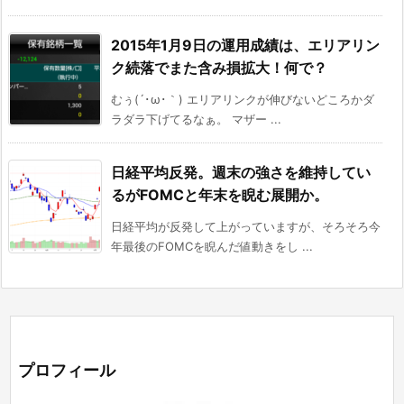
2015年1月9日の運用成績は、エリアリン
ク続落でまた含み損拡大！何で？
むぅ(´･ω･｀) エリアリンクが伸びないどころかダ
ラダラ下げてるなぁ。 マザー ...
日経平均反発。週末の強さを維持してい
るがFOMCと年末を睨む展開か。
日経平均が反発して上がっていますが、そろそろ今
年最後のFOMCを睨んだ値動きをし ...
プロフィール