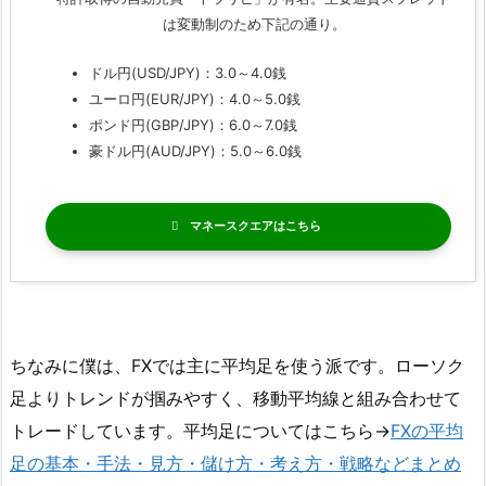
は変動制のため下記の通り。
ドル円(USD/JPY)：3.0～4.0銭
ユーロ円(EUR/JPY)：4.0～5.0銭
ポンド円(GBP/JPY)：6.0～7.0銭
豪ドル円(AUD/JPY)：5.0～6.0銭
マネースクエア
ちなみに僕は、FXでは主に平均足を使う派です。ローソク
足よりトレンドが掴みやすく、移動平均線と組み合わせて
トレードしています。平均足についてはこちら→
FXの平均
足の基本・手法・見方・儲け方・考え方・戦略などまとめ