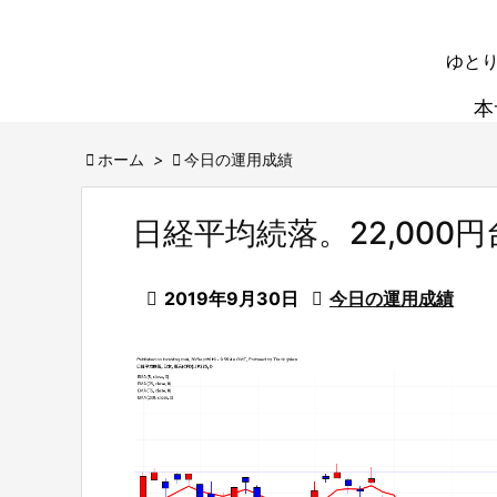
ゆとり
本

ホーム
>

今日の運用成績
日経平均続落。22,000

2019年9月30日

今日の運用成績