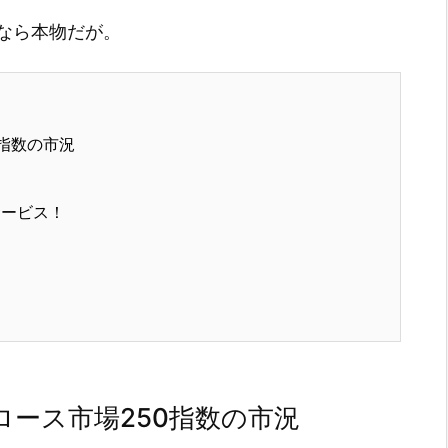
なら本物だが。
指数の市況
サービス！
ース市場250指数の市況