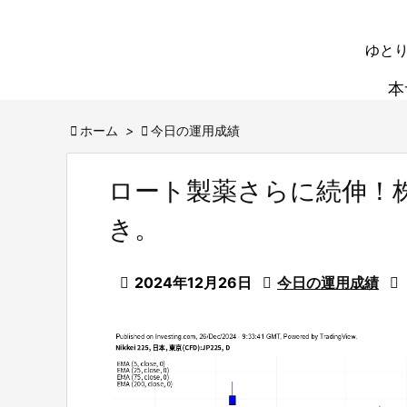
ゆとり
本

ホーム
>

今日の運用成績
ロート製薬さらに続伸！
き。

2024年12月26日

今日の運用成績
