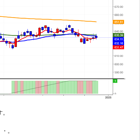
す。
・・。