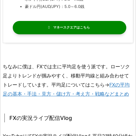
豪ドル円(AUD/JPY)：5.0～6.0銭
マネースクエア
ちなみに僕は、FXでは主に平均足を使う派です。ローソク
足よりトレンドが掴みやすく、移動平均線と組み合わせて
トレードしています。平均足についてはこちら→
FXの平均
足の基本・手法・見方・儲け方・考え方・戦略などまとめ
FXの実況ライブ配信Vlog
YouTubeにてFXの実況ライブ配信Vlogを平日21時40分頃か