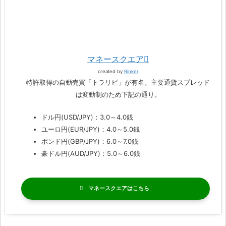
マネースクエア
created by
Rinker
特許取得の自動売買「トラリピ」が有名。主要通貨スプレッド
は変動制のため下記の通り。
ドル円(USD/JPY)：3.0～4.0銭
ユーロ円(EUR/JPY)：4.0～5.0銭
ポンド円(GBP/JPY)：6.0～7.0銭
豪ドル円(AUD/JPY)：5.0～6.0銭
マネースクエア