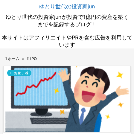
ゆとり世代の投資家jun
ゆとり世代の投資家junが投資で1億円の資産を築く
までを記録するブログ！
本サイトはアフィリエイトやPRを含む広告を利用して
います

ホーム
>

IPO

お金
,
株