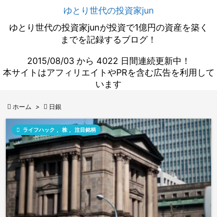
ゆとり世代の投資家jun
ゆとり世代の投資家junが投資で1億円の資産を築く
までを記録するブログ！
2015/08/03 から 4022 日間連続更新中！
本サイトはアフィリエイトやPRを含む広告を利用して
います

ホーム
>

日銀

ライフハック
,
株
,
注目銘柄