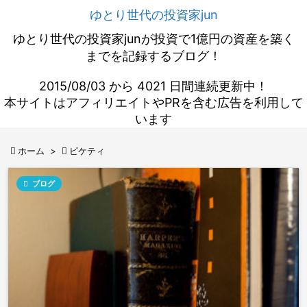
ゆとり世代の投資家jun
ゆとり世代の投資家junが投資で1億円の資産を築く
までを記録するブログ！
2015/08/03 から 4021 日間連続更新中！
本サイトはアフィリエイトやPRを含む広告を利用して
います

ホーム
>

ピケティ

ブログ