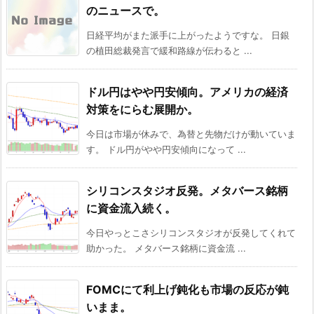
のニュースで。
日経平均がまた派手に上がったようですな。 日銀
の植田総裁発言で緩和路線が伝わると ...
ドル円はやや円安傾向。アメリカの経済
対策をにらむ展開か。
今日は市場が休みで、為替と先物だけが動いていま
す。 ドル円がやや円安傾向になって ...
シリコンスタジオ反発。メタバース銘柄
に資金流入続く。
今日やっとこさシリコンスタジオが反発してくれて
助かった。 メタバース銘柄に資金流 ...
FOMCにて利上げ鈍化も市場の反応が鈍
いまま。