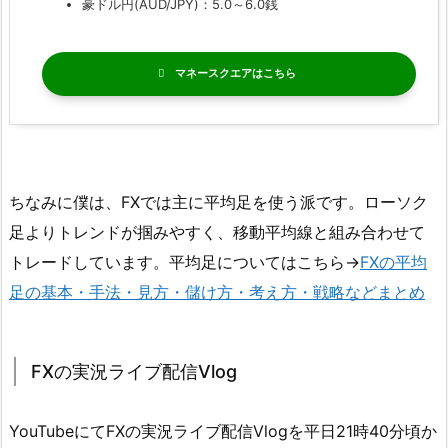
豪ドル円(AUD/JPY)：5.0～6.0銭
マネースクエア
ちなみに僕は、FXでは主に平均足を使う派です。ローソク
足よりトレンドが掴みやすく、移動平均線と組み合わせて
トレードしています。平均足についてはこちら→
FXの平均
足の基本・手法・見方・儲け方・考え方・戦略などまとめ
FXの実況ライブ配信Vlog
YouTubeにてFXの実況ライブ配信Vlogを平日21時40分頃か