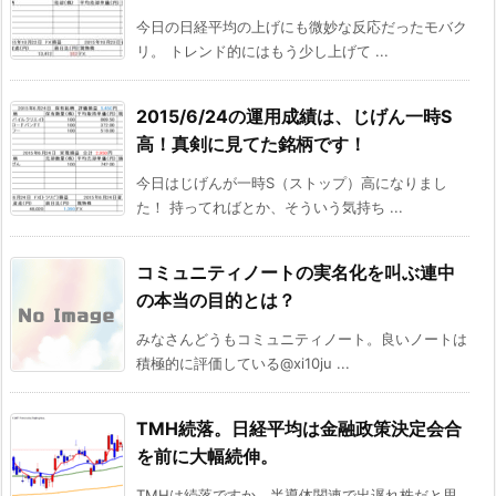
今日の日経平均の上げにも微妙な反応だったモバク
リ。 トレンド的にはもう少し上げて ...
2015/6/24の運用成績は、じげん一時S
高！真剣に見てた銘柄です！
今日はじげんが一時S（ストップ）高になりまし
た！ 持ってればとか、そういう気持ち ...
コミュニティノートの実名化を叫ぶ連中
の本当の目的とは？
みなさんどうもコミュニティノート。良いノートは
積極的に評価している@xi10ju ...
TMH続落。日経平均は金融政策決定会合
を前に大幅続伸。
TMHは続落ですか。半導体関連で出遅れ株だと思