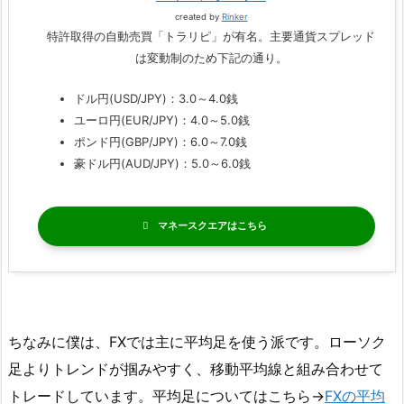
created by
Rinker
特許取得の自動売買「トラリピ」が有名。主要通貨スプレッド
は変動制のため下記の通り。
ドル円(USD/JPY)：3.0～4.0銭
ユーロ円(EUR/JPY)：4.0～5.0銭
ポンド円(GBP/JPY)：6.0～7.0銭
豪ドル円(AUD/JPY)：5.0～6.0銭
マネースクエア
ちなみに僕は、FXでは主に平均足を使う派です。ローソク
足よりトレンドが掴みやすく、移動平均線と組み合わせて
トレードしています。平均足についてはこちら→
FXの平均