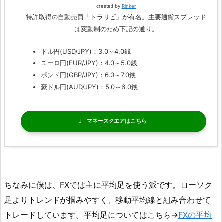
created by
Rinker
特許取得の自動売買「トラリピ」が有名。主要通貨スプレッド
は変動制のため下記の通り。
ドル円(USD/JPY)：3.0～4.0銭
ユーロ円(EUR/JPY)：4.0～5.0銭
ポンド円(GBP/JPY)：6.0～7.0銭
豪ドル円(AUD/JPY)：5.0～6.0銭
マネースクエア
ちなみに僕は、FXでは主に平均足を使う派です。ローソク
足よりトレンドが掴みやすく、移動平均線と組み合わせて
トレードしています。平均足についてはこちら→
FXの平均