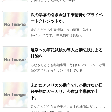
よ実現しそうで嬉しい@xi10ju ...
次の暴落の引き金は中東情勢かプライベ
ートクレジットか。
皆さんどうも中東情勢。次の暴落に備える
@xi10jun1です。 中東情勢は長期化 ...
選挙への筆記試験の導入と禁忌肢による
排除を
みなさんどうも都知事選。毎日SNSのトレンドが選
挙関連でちょっとウンザリしている ...
未だにアメリカの動向でしか動けない日
経平均にガッカリ。今度は半導体で上
下。
みなさんどうも日経平均。日本の株価にガッカリし