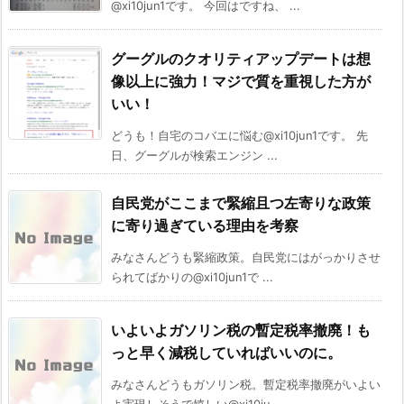
@xi10jun1です。 今回はですね、 ...
グーグルのクオリティアップデートは想
像以上に強力！マジで質を重視した方が
いい！
どうも！自宅のコバエに悩む@xi10jun1です。 先
日、グーグルが検索エンジン ...
自民党がここまで緊縮且つ左寄りな政策
に寄り過ぎている理由を考察
みなさんどうも緊縮政策。自民党にはがっかりさせ
られてばかりの@xi10jun1で ...
いよいよガソリン税の暫定税率撤廃！も
っと早く減税していればいいのに。
みなさんどうもガソリン税。暫定税率撤廃がいよい