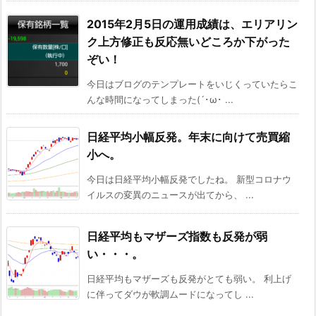
2015年2月5日の運用成績は、エリアリン
ク上方修正も反応無いどころか下がった
ぞい！
今日はブログのテンプレートをいじくっていたらこ
んな時間になってしまった(´･ω･ ...
日経平均小幅反発。年末に向けて売買縮
小へ。
今日は日経平均小幅反発でしたね。 新型コロナウ
イルスの変異のニュースが出てから、 ...
日経平均もマザーズ指数も反発が弱
い・・・。
日経平均もマザーズも反発がとても弱い。 利上げ
に伴ってダウが軟調ムードになってし ...