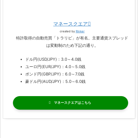
マネースクエア
created by
Rinker
特許取得の自動売買「トラリピ」が有名。主要通貨スプレッド
は変動制のため下記の通り。
ドル円(USD/JPY)：3.0～4.0銭
ユーロ円(EUR/JPY)：4.0～5.0銭
ポンド円(GBP/JPY)：6.0～7.0銭
豪ドル円(AUD/JPY)：5.0～6.0銭
マネースクエア