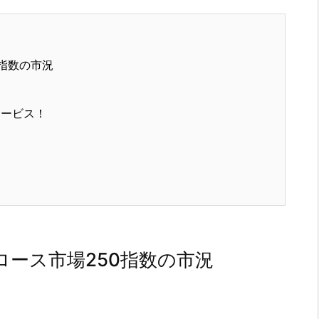
指数の市況
サービス！
ース市場250指数の市況