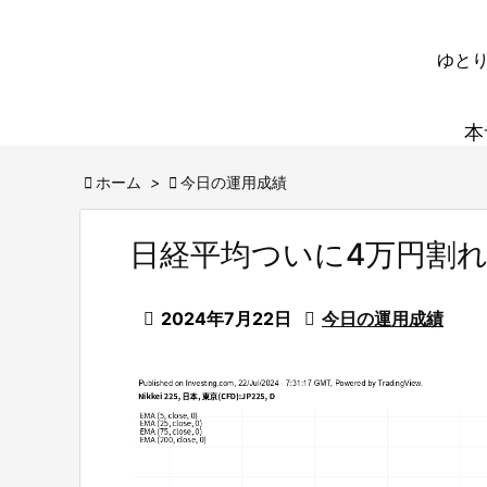
ゆとり
本

ホーム
>

今日の運用成績
日経平均ついに4万円割

2024年7月22日

今日の運用成績