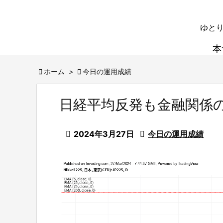
ゆとり
本

ホーム
>

今日の運用成績
日経平均反発も金融関係

2024年3月27日

今日の運用成績