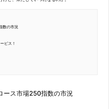
指数の市況
サービス！
ース市場250指数の市況