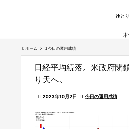
ゆとり
本

ホーム
>

今日の運用成績
日経平均続落。米政府閉
り天へ。

2023年10月2日

今日の運用成績