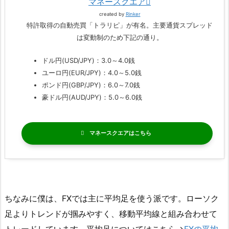
マネースクエア
created by
Rinker
特許取得の自動売買「トラリピ」が有名。主要通貨スプレッド
は変動制のため下記の通り。
ドル円(USD/JPY)：3.0～4.0銭
ユーロ円(EUR/JPY)：4.0～5.0銭
ポンド円(GBP/JPY)：6.0～7.0銭
豪ドル円(AUD/JPY)：5.0～6.0銭
マネースクエア
ちなみに僕は、FXでは主に平均足を使う派です。ローソク
足よりトレンドが掴みやすく、移動平均線と組み合わせて