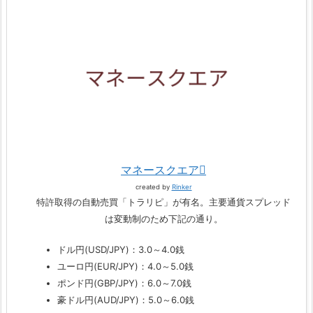
マネースクエア
created by
Rinker
特許取得の自動売買「トラリピ」が有名。主要通貨スプレッド
は変動制のため下記の通り。
ドル円(USD/JPY)：3.0～4.0銭
ユーロ円(EUR/JPY)：4.0～5.0銭
ポンド円(GBP/JPY)：6.0～7.0銭
豪ドル円(AUD/JPY)：5.0～6.0銭