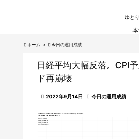
ゆとり
本

ホーム
>

今日の運用成績
日経平均大幅反落。CPI
ド再崩壊

2022年9月14日

今日の運用成績