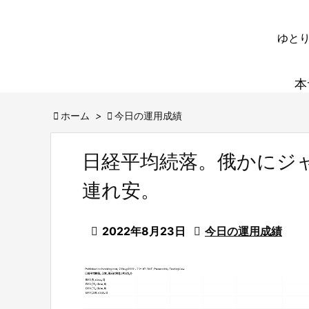
ゆとり
本

ホーム
>

今日の運用成績
日経平均続落。俄かにジ
連れ安。

2022年8月23日

今日の運用成績