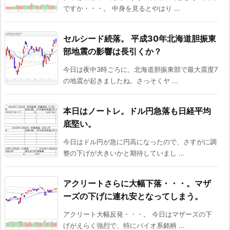
ですか・・・。 中身を見るとやはり ...
セルシード続落。 平成30年北海道胆振東
部地震の影響は長引くか？
今日は夜中3時ごろに、北海道胆振東部で最大震度7
の地震が起きましたね。さっそくヤ ...
本日はノートレ。ドル円急落も日経平均
底堅い。
今日はドル円が急に円高になったので、さすがに調
整の下げが大きいかと期待していまし ...
アクリートさらに大幅下落・・・。マザ
ーズの下げに連れ安となってしまう。
アクリート大幅反発・・・。 今日はマザーズの下
げがえらく強烈で、特にバイオ系銘柄 ...