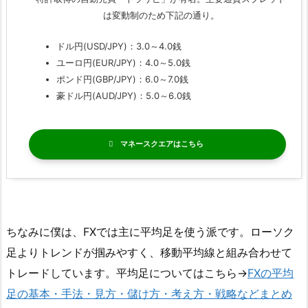
は変動制のため下記の通り。
ドル円(USD/JPY)：3.0～4.0銭
ユーロ円(EUR/JPY)：4.0～5.0銭
ポンド円(GBP/JPY)：6.0～7.0銭
豪ドル円(AUD/JPY)：5.0～6.0銭
マネースクエア
ちなみに僕は、FXでは主に平均足を使う派です。ローソク
足よりトレンドが掴みやすく、移動平均線と組み合わせて
トレードしています。平均足についてはこちら→
FXの平均
足の基本・手法・見方・儲け方・考え方・戦略などまとめ