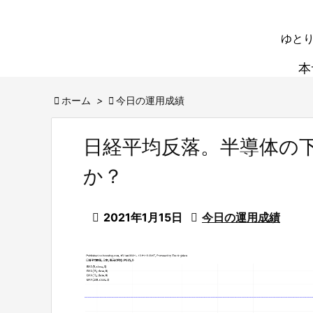
ゆとり
本

ホーム
>

今日の運用成績
日経平均反落。半導体の
か？

2021年1月15日

今日の運用成績