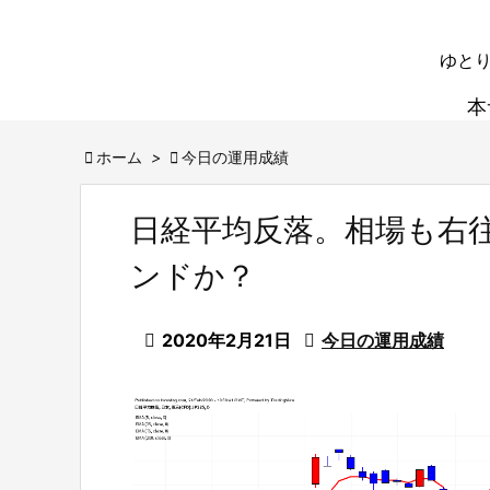
ゆとり
本

ホーム
>

今日の運用成績
日経平均反落。相場も右
ンドか？

2020年2月21日

今日の運用成績