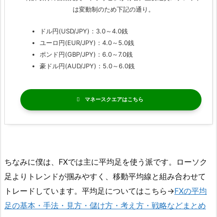
は変動制のため下記の通り。
ドル円(USD/JPY)：3.0～4.0銭
ユーロ円(EUR/JPY)：4.0～5.0銭
ポンド円(GBP/JPY)：6.0～7.0銭
豪ドル円(AUD/JPY)：5.0～6.0銭
マネースクエア
ちなみに僕は、FXでは主に平均足を使う派です。ローソク
足よりトレンドが掴みやすく、移動平均線と組み合わせて
トレードしています。平均足についてはこちら→
FXの平均
足の基本・手法・見方・儲け方・考え方・戦略などまとめ