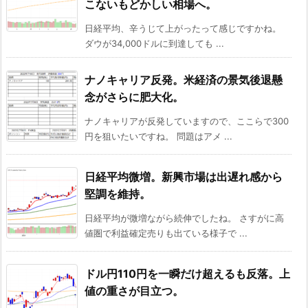
こないもどかしい相場へ。
日経平均、辛うじて上がったって感じですかね。
ダウが34,000ドルに到達しても ...
ナノキャリア反発。米経済の景気後退懸
念がさらに肥大化。
ナノキャリアが反発していますので、ここらで300
円を狙いたいですね。 問題はアメ ...
日経平均微増。新興市場は出遅れ感から
堅調を維持。
日経平均が微増ながら続伸でしたね。 さすがに高
値圏で利益確定売りも出ている様子で ...
ドル円110円を一瞬だけ超えるも反落。上
値の重さが目立つ。