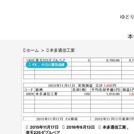
ゆとり
本

ホーム
>

本多通信工業

FX
,
今日の運用成績

2015年11月17日

2016年9月13日

本多通信工業
,
楽天225ダブルベア