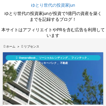
ゆとり世代の投資家jun
ゆとり世代の投資家junが投資で1億円の資産を築く
までを記録するブログ！
本サイトはアフィリエイトやPRを含む広告を利用して
います

ホーム
>

リブセンス

OwnersBook
,
ソーシャルレンディング
,
フィンテック
,
ラッキーバンク
,
不動産