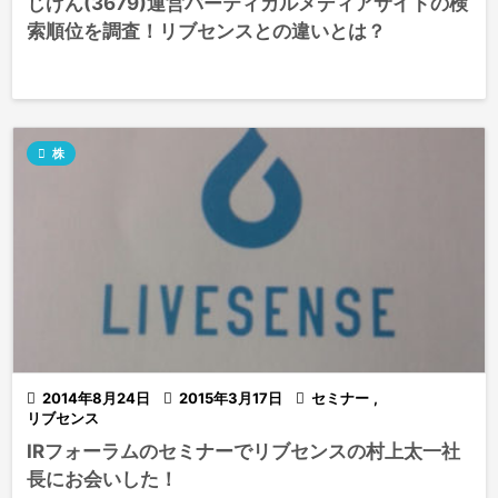
じげん(3679)運営バーティカルメディアサイトの検
索順位を調査！リブセンスとの違いとは？

株

2014年8月24日

2015年3月17日

セミナー
,
リブセンス
IRフォーラムのセミナーでリブセンスの村上太一社
長にお会いした！