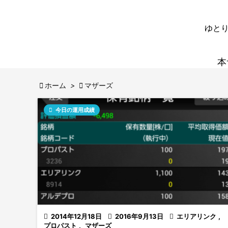
ゆとり
本

ホーム
>

マザーズ

今日の運用成績

2014年12月18日

2016年9月13日

エリアリンク
,
プロパスト
,
マザーズ