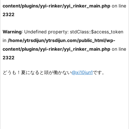
content/plugins/yyi-rinker/yyi_rinker_main.php
on line
2322
Warning
: Undefined property: stdClass::$access_token
in
/home/ytrsdijun/ytrsdijun.com/public_html/wp-
content/plugins/yyi-rinker/yyi_rinker_main.php
on line
2322
どうも！夏になると頭が働かない
@xi10jun1
です。