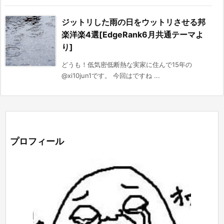
ジットリした雨の日をウットリさせる邦
楽洋楽4選[EdgeRank6月共通テーマよ
り]
どうも！低気密低断熱な実家に住んで15年の
@xi10jun1です。 今回はですね ...
プロフィール