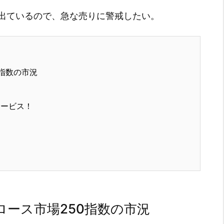
出ているので、急な売りに警戒したい。
指数の市況
サービス！
ース市場250指数の市況