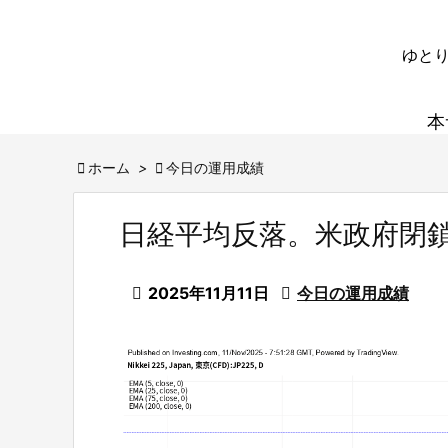
ゆとり
本

ホーム
>

今日の運用成績
日経平均反落。米政府閉

2025年11月11日

今日の運用成績