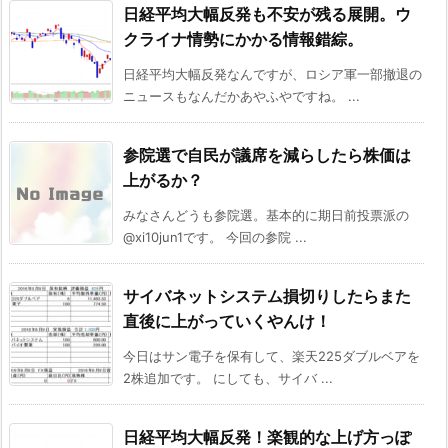
日経平均大幅反発も不安が残る展開。ウ
クライナ情勢にかかる情報錯綜。
日経平均大幅反発なんですが、ロシア軍一部撤退の
ニュースもなんだかあやふやですね。 ...
参院選で自民が議席を減らしたら株価は
上がるか？
みなさんどうも参院選。基本的に期日前投票派の
@xi10jun1です。 今回の参院 ...
サイバネットシステム損切りしたらまた
直後に上がっていくやんけ！
今日はサン電子を保有して、楽天225ダブルベアを
2株追加です。 にしても、サイバ ...
日経平均大幅反発！楽観的な上げ方っぽ