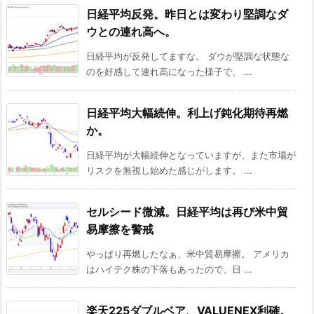
日経平均反発。昨日とは変わり堅調なダ
ウとの連れ高へ。
日経平均が反発してますな。 ダウが堅調な状態な
のを好感して連れ高になった様子で、 ...
日経平均大幅続伸。利上げ鈍化期待再燃
か。
日経平均が大幅続伸となっていますが、また市場が
リスクを無視し始めた感じがします。 ...
セルシード微減。日経平均は再び米中貿
易摩擦を警戒
やっぱり再燃したなぁ、米中貿易摩擦。 アメリカ
はハイテク株の下落もあったので、日 ...
楽天225ダブルベア、VALUENEX利確。