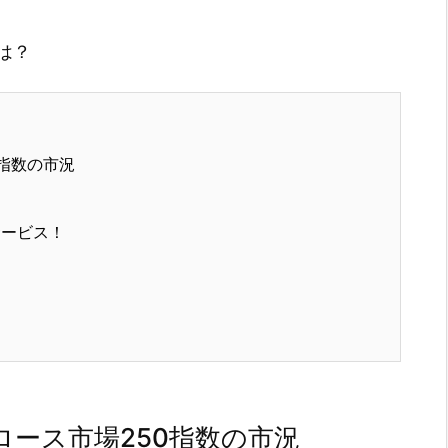
は？
指数の市況
サービス！
ース市場250指数の市況