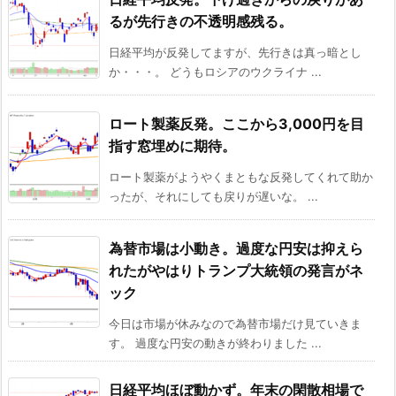
るが先行きの不透明感残る。
日経平均が反発してますが、先行きは真っ暗とし
か・・・。 どうもロシアのウクライナ ...
ロート製薬反発。ここから3,000円を目
指す窓埋めに期待。
ロート製薬がようやくまともな反発してくれて助か
ったが、それにしても戻りが遅いな。 ...
為替市場は小動き。過度な円安は抑えら
れたがやはりトランプ大統領の発言がネ
ック
今日は市場が休みなので為替市場だけ見ていきま
す。 過度な円安の動きが終わりました ...
日経平均ほぼ動かず。年末の閑散相場で