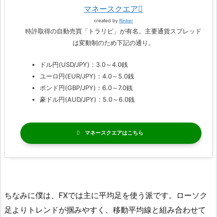
マネースクエア
created by
Rinker
特許取得の自動売買「トラリピ」が有名。主要通貨スプレッド
は変動制のため下記の通り。
ドル円(USD/JPY)：3.0～4.0銭
ユーロ円(EUR/JPY)：4.0～5.0銭
ポンド円(GBP/JPY)：6.0～7.0銭
豪ドル円(AUD/JPY)：5.0～6.0銭
マネースクエア
ちなみに僕は、FXでは主に平均足を使う派です。ローソク
足よりトレンドが掴みやすく、移動平均線と組み合わせて