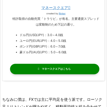
マネースクエア
created by
Rinker
特許取得の自動売買「トラリピ」が有名。主要通貨スプレッド
は変動制のため下記の通り。
ドル円(USD/JPY)：3.0～4.0銭
ユーロ円(EUR/JPY)：4.0～5.0銭
ポンド円(GBP/JPY)：6.0～7.0銭
豪ドル円(AUD/JPY)：5.0～6.0銭
マネースクエア
ちなみに僕は、FXでは主に平均足を使う派です。ローソク
足よりトレンドが掴みやすく、移動平均線と組み合わせて