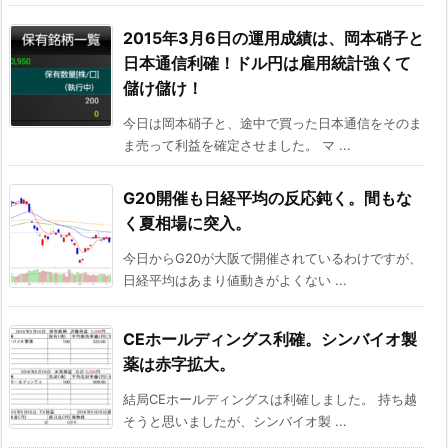
2015年3月6日の運用成績は、岡本硝子と
日本通信利確！ドル円は雇用統計強くて
儲け儲け！
今日は岡本硝子と、途中で買った日本通信をそのま
ま売って利益を確定させました。 マ ...
G20開催も日経平均の反応鈍く。間もな
く夏相場に突入。
今日からG20が大阪で開催されているわけですが、
日経平均はあまり値動きがよくない ...
CEホールディングス利確。シンバイオ製
薬は赤字拡大。
結局CEホールディングスは利確しました。 持ち越
そうと思いましたが、シンバイオ製 ...