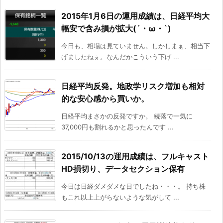
2015年1月6日の運用成績は、日経平均大
幅安で含み損が拡大(´・ω・`)
今日も、相場は見ていません。しかしまぁ、相当下
げましたねぇ。なんだかこういう下げ ...
日経平均反発。地政学リスク増加も相対
的な安心感から買いか。
日経平均まさかの反発ですか。 続落で一気に
37,000円も割れるかと思ったんです ...
2015/10/13の運用成績は、フルキャスト
HD損切り、データセクション保有
今日は日経ダメダメな日でしたね・・・。 持ち株
もこれ以上上がらないような気がして ...