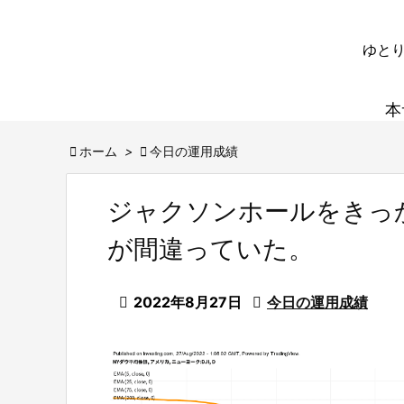
ゆとり
本

ホーム
>

今日の運用成績
ジャクソンホールをきっ
が間違っていた。

2022年8月27日

今日の運用成績