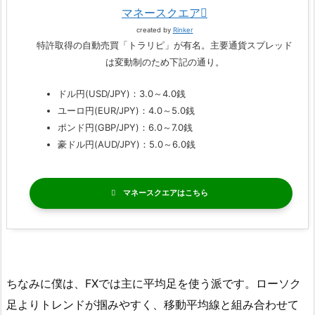
マネースクエア
created by
Rinker
特許取得の自動売買「トラリピ」が有名。主要通貨スプレッド
は変動制のため下記の通り。
ドル円(USD/JPY)：3.0～4.0銭
ユーロ円(EUR/JPY)：4.0～5.0銭
ポンド円(GBP/JPY)：6.0～7.0銭
豪ドル円(AUD/JPY)：5.0～6.0銭
マネースクエア
ちなみに僕は、FXでは主に平均足を使う派です。ローソク
足よりトレンドが掴みやすく、移動平均線と組み合わせて