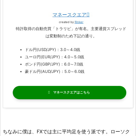
マネースクエア
created by
Rinker
特許取得の自動売買「トラリピ」が有名。主要通貨スプレッド
は変動制のため下記の通り。
ドル円(USD/JPY)：3.0～4.0銭
ユーロ円(EUR/JPY)：4.0～5.0銭
ポンド円(GBP/JPY)：6.0～7.0銭
豪ドル円(AUD/JPY)：5.0～6.0銭
マネースクエア
ちなみに僕は、FXでは主に平均足を使う派です。ローソク