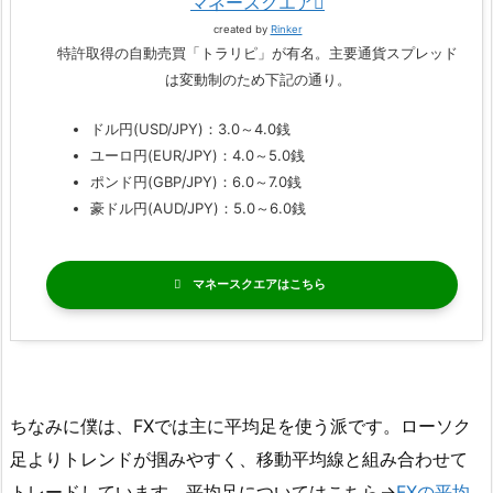
マネースクエア
created by
Rinker
特許取得の自動売買「トラリピ」が有名。主要通貨スプレッド
は変動制のため下記の通り。
ドル円(USD/JPY)：3.0～4.0銭
ユーロ円(EUR/JPY)：4.0～5.0銭
ポンド円(GBP/JPY)：6.0～7.0銭
豪ドル円(AUD/JPY)：5.0～6.0銭
マネースクエア
ちなみに僕は、FXでは主に平均足を使う派です。ローソク
足よりトレンドが掴みやすく、移動平均線と組み合わせて
トレードしています。平均足についてはこちら→
FXの平均