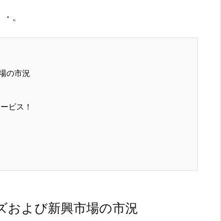
・・。
場の市況
サービス！
ズおよび新興市場の市況