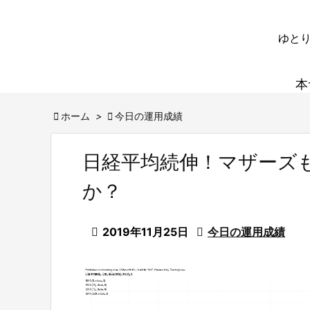
ゆとり
本

ホーム
>

今日の運用成績
日経平均続伸！マザーズも
か？

2019年11月25日

今日の運用成績