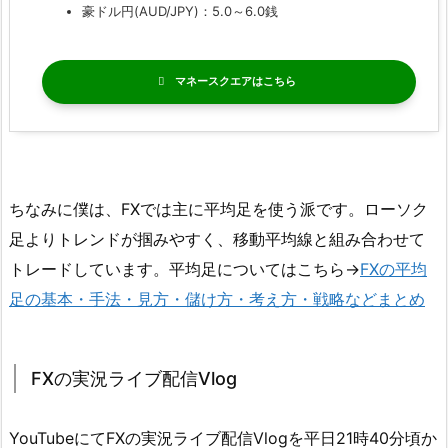
豪ドル円(AUD/JPY)：5.0～6.0銭
マネースクエア
ちなみに僕は、FXでは主に平均足を使う派です。ローソク
足よりトレンドが掴みやすく、移動平均線と組み合わせて
トレードしています。平均足についてはこちら→
FXの平均
足の基本・手法・見方・儲け方・考え方・戦略などまとめ
FXの実況ライブ配信Vlog
YouTubeにてFXの実況ライブ配信Vlogを平日21時40分頃か