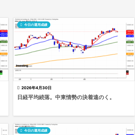

今日の運用成績

2026年4月30日
日経平均続落。中東情勢の決着遠のく。

今日の運用成績