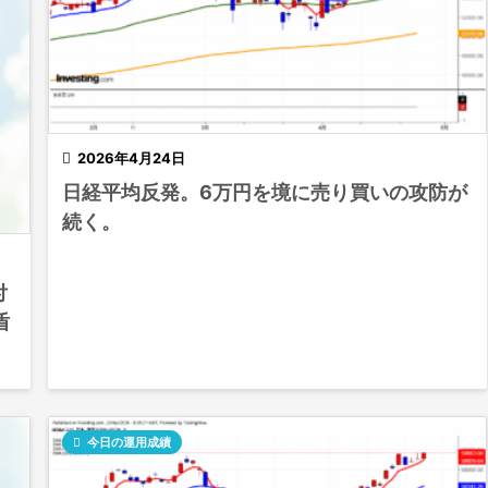

2026年4月24日
日経平均反発。6万円を境に売り買いの攻防が
続く。
付
盾

今日の運用成績