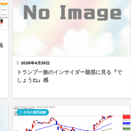
強

2026年4月26日
トランプ一族のインサイダー疑惑に見る『で
しょうね』感

今日の運用成績