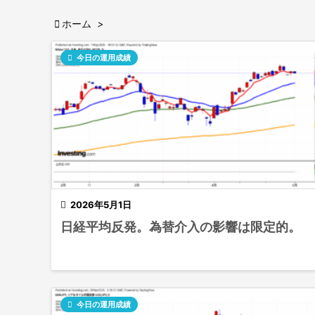

ホーム
>

今日の運用成績

2026年5月1日
日経平均反発。為替介入の影響は限定的。

今日の運用成績