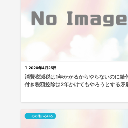

2026年4月25日
消費税減税は1年かかるからやらないのに給
付き税額控除は2年かけてもやろうとする矛

その他いろいろ