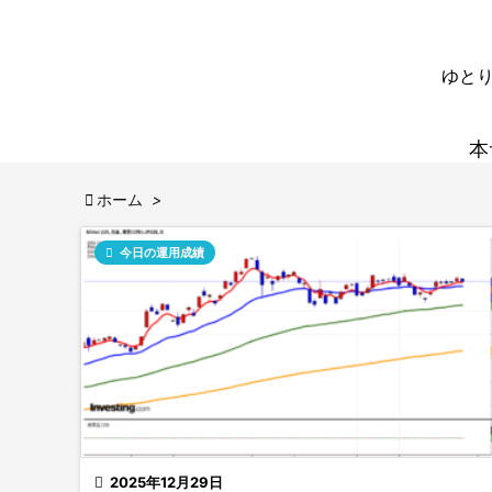
ゆとり
本

ホーム
>

今日の運用成績

2025年12月29日