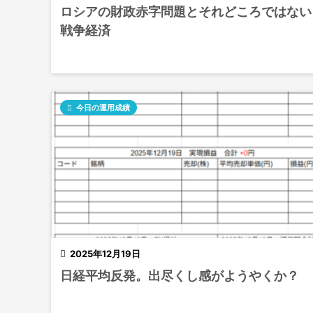
ロシアの財政赤字問題とそれどころではない
戦争経済

今日の運用成績

2025年12月19日
日経平均反発。出尽くし感がようやくか？