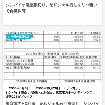
シンバイオ製薬損切り、昭和シェル石油をリバ狙い
で再度保有

今日の運用成績

2016年8月4日

2016年10月26日

サン電子
,
シンバイオ製薬
,
昭和シェル石油
,
東京電力ホールディングス
,
楽天225ダブルベア
東京電力HD利確、昭和シェル石油損切り、シンバイ